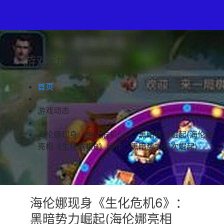
游戏动态
首页
游戏动态
海伦娜现身《生化危机6》：黑暗势力崛起(海伦娜
亮相《生化危机6》续作：黑暗势力再次崛起)
海伦娜现身《生化危机6》：
黑暗势力崛起(海伦娜亮相