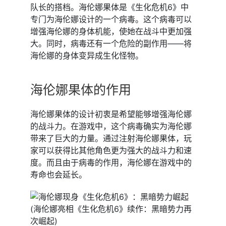
队长的搭档。海伦娜果体是《生化危机6》中
专门为海伦娜设计的一个病毒。这个病毒可以
增强海伦娜的身体机能，使她在战斗中更加强
大。同时，病毒还有一个危险的副作用——将
海伦娜的身体变异成生化怪物。
海伦娜果体的作用
海伦娜果体的设计初衷是希望能够增强海伦娜
的战斗力。在游戏中，这个病毒确实为海伦娜
带来了巨大的力量。通过注射海伦娜果体，玩
家可以获得比其他角色更为强大的战斗力和速
度。而且由于病毒的作用，海伦娜在游戏中的
寿命也会延长。