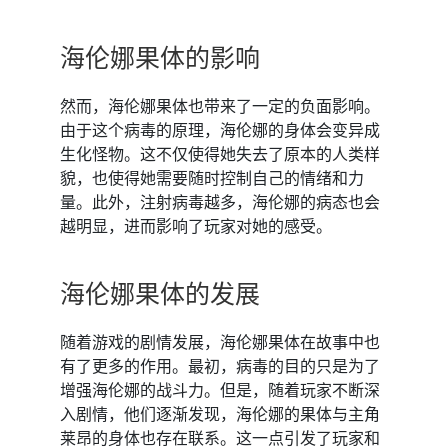
海伦娜果体的影响
然而，海伦娜果体也带来了一定的负面影响。
由于这个病毒的原理，海伦娜的身体会变异成
生化怪物。这不仅使得她失去了原本的人类样
貌，也使得她需要随时控制自己的情绪和力
量。此外，注射病毒越多，海伦娜的病态也会
越明显，进而影响了玩家对她的感受。
海伦娜果体的发展
随着游戏的剧情发展，海伦娜果体在故事中也
有了更多的作用。最初，病毒的目的只是为了
增强海伦娜的战斗力。但是，随着玩家不断深
入剧情，他们逐渐发现，海伦娜的果体与主角
莱昂的身体也存在联系。这一点引发了玩家和