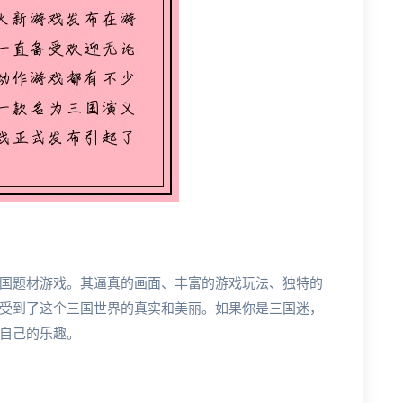
国题材游戏。其逼真的画面、丰富的游戏玩法、独特的
受到了这个三国世界的真实和美丽。如果你是三国迷，
自己的乐趣。