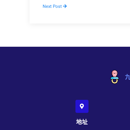
Next Post
地址