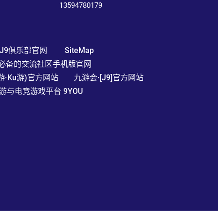
13594780179
j9俱乐部官网
SiteMap
必备的交流社区手机版官网
游·ku游)官方网站
九游会·[j9]官方网站
游与电竞游戏平台 9YOU