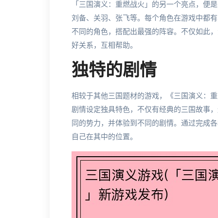
「三国演义：重燃战火」的另一个亮点，便是
刘备、关羽、张飞等。每个角色在游戏中都有
不同的角色，搭配出最强的阵容。不仅如此，
好关系，互相帮助。
独特的剧情
相较于其他三国题材的游戏，《三国演义：重
剧情设定独具特色，不仅有经典的三国故事，
同的势力，并体验到不同的剧情。通过完成各
自己在其中的位置。