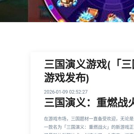
三国演义游戏(「
游戏发布)
2026-01-09 02:52:27
三国演义：重燃战火
在游戏市场，三国题材一直备受欢迎，无论是
一款名为「三国演义：重燃战火」的新游戏正