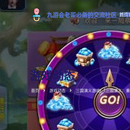
首页
游戏动态
首页
游戏动态
三国演义游戏(「三国演义：重