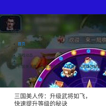
游戏动态
首页
游戏动态
三国美人传：升级武将如飞，快速提升等级的秘诀
三国美人传：升级武将如飞，
快速提升等级的秘诀