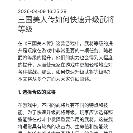
2026-04-09 16:25:29
三国美人传如何快速升级武将
等级
在《三国美人传》这款游戏中，武将等级的提
升是玩家在游戏中非常重要的一项任务。随着
武将等级的提升，他们的实力也会得到大幅度
的提升，从而使玩家在游戏中更加轻松地应对
各种挑战。那么，如何快速升级武将等级呢？
本文将从多个方面为大家详细阐述。
1. 选择合适的武将
在游戏中，不同的武将具有不同的特点和技
能。为了快速升级武将等级，玩家应该选择那
些能够在战斗中发挥重要作用的武将。这些武
将通常具有较高的攻击力、生命值和技能效