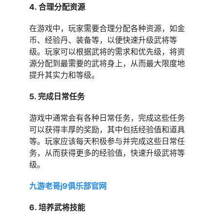
4. 合理分配资源
在游戏中，玩家需要合理分配各种资源，如金
币、经验丹、装备等，以便快速升级武将等
级。玩家可以根据武将的需求和优先级，将资
源分配到最需要的武将身上，从而最大限度地
提升其实力和等级。
5. 完成日常任务
游戏中通常会有各种日常任务，完成这些任务
可以获得丰厚的奖励，其中包括经验值和道具
等。玩家应该每天积极参与并完成这些日常任
务，从而获得更多的经验值，快速升级武将等
级。
九游老哥j9俱乐部官网
6. 培养武将技能