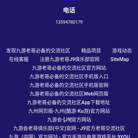
电话
13594780179
发现九游老哥必备的交流社区
精品项目
游戏动态
在线客服
注册九游老哥j9俱乐部官网
SiteMap
九游老哥必备的交流社区官方网站
九游老哥必备的交流社区手机版入口
九游老哥必备的交流社区手机版官网
九游老哥必备的交流社区Web网页版
九游老哥必备的交流社区app下载地址
九州网页版-九州(酷游·ku游)官方网站
九游会·[j9]官方网站
九游会老哥俱乐部(中文)官网 - J9官方老哥交流社区
九游（中国）官方网站 - 官方手游与电竞游戏平台 9YOU