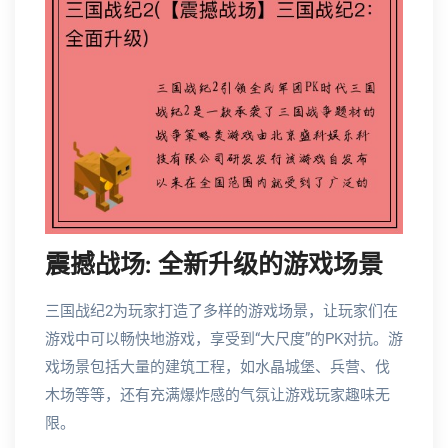
震撼战场: 全新升级的游戏场景
三国战纪2为玩家打造了多样的游戏场景，让玩家们在
游戏中可以畅快地游戏，享受到“大尺度”的PK对抗。游
戏场景包括大量的建筑工程，如水晶城堡、兵营、伐
木场等等，还有充满爆炸感的气氛让游戏玩家趣味无
限。