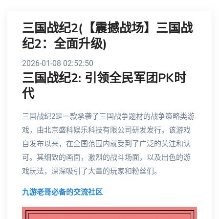
三国战纪2(【震撼战场】三国战
纪2：全面升级)
2026-01-08 02:52:50
三国战纪2: 引领全民军团PK时
代
三国战纪2是一款承袭了三国战争题材的战争策略类游
戏，由北京盛科娱乐科技有限公司研发发行。该游戏
自发布以来，在全国范围内就受到了广泛的关注和认
可。其细致的画面，激烈的战斗场面，以及出色的游
戏玩法，深深吸引了大量的玩家和粉丝们。
九游老哥必备的交流社区