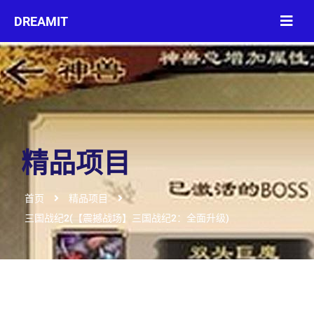
精品项目
首页
精品项目
三国战纪2(【震撼战场】三国战纪2：全面升级)