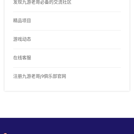
发现九游老哥必备的交流社区
精品项目
游戏动态
在线客服
注册九游老哥j9俱乐部官网