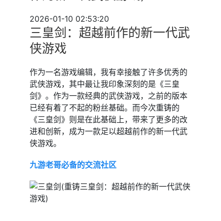
2026-01-10 02:53:20
三皇剑：超越前作的新一代武
侠游戏
作为一名游戏编辑，我有幸接触了许多优秀的
武侠游戏，其中最让我印象深刻的是《三皇
剑》。作为一款经典的武侠游戏，之前的版本
已经有着了不起的粉丝基础。而今次重铸的
《三皇剑》则是在此基础上，带来了更多的改
进和创新，成为一款足以超越前作的新一代武
侠游戏。
九游老哥必备的交流社区