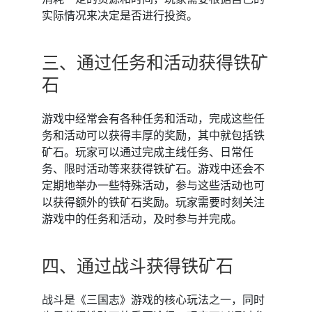
实际情况来决定是否进行投资。
三、通过任务和活动获得铁矿
石
游戏中经常会有各种任务和活动，完成这些任
务和活动可以获得丰厚的奖励，其中就包括铁
矿石。玩家可以通过完成主线任务、日常任
务、限时活动等来获得铁矿石。游戏中还会不
定期地举办一些特殊活动，参与这些活动也可
以获得额外的铁矿石奖励。玩家需要时刻关注
游戏中的任务和活动，及时参与并完成。
四、通过战斗获得铁矿石
战斗是《三国志》游戏的核心玩法之一，同时