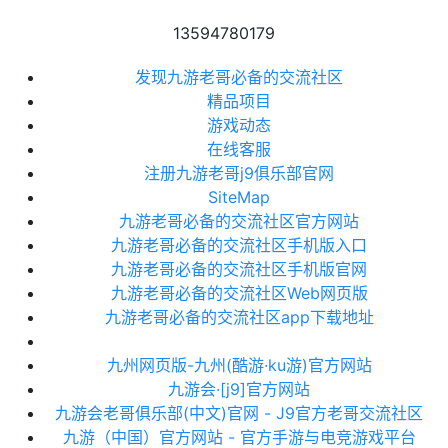
13594780179
发现九游老哥必备的交流社区
精品项目
游戏动态
在线客服
注册九游老哥j9俱乐部官网
SiteMap
九游老哥必备的交流社区官方网站
九游老哥必备的交流社区手机版入口
九游老哥必备的交流社区手机版官网
九游老哥必备的交流社区Web网页版
九游老哥必备的交流社区app下载地址
九州网页版-九州(酷游·ku游)官方网站
九游会·[j9]官方网站
九游会老哥俱乐部(中文)官网 - J9官方老哥交流社区
九游（中国）官方网站 - 官方手游与电竞游戏平台