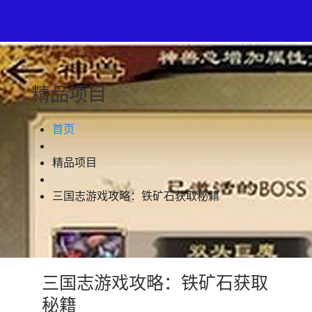
精品项目
首页
精品项目
三国志游戏攻略：铁矿石获取秘籍
三国志游戏攻略：铁矿石获取
秘籍