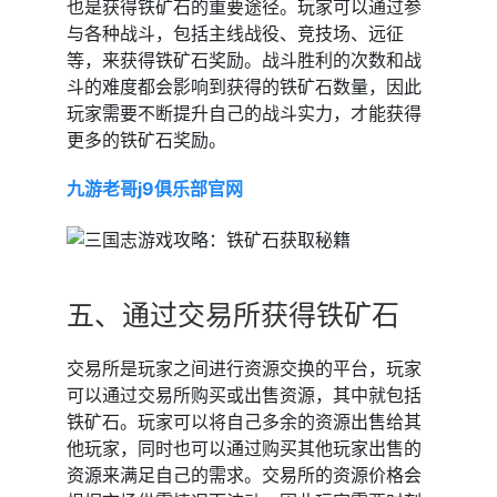
也是获得铁矿石的重要途径。玩家可以通过参
与各种战斗，包括主线战役、竞技场、远征
等，来获得铁矿石奖励。战斗胜利的次数和战
斗的难度都会影响到获得的铁矿石数量，因此
玩家需要不断提升自己的战斗实力，才能获得
更多的铁矿石奖励。
九游老哥j9俱乐部官网
五、通过交易所获得铁矿石
交易所是玩家之间进行资源交换的平台，玩家
可以通过交易所购买或出售资源，其中就包括
铁矿石。玩家可以将自己多余的资源出售给其
他玩家，同时也可以通过购买其他玩家出售的
资源来满足自己的需求。交易所的资源价格会