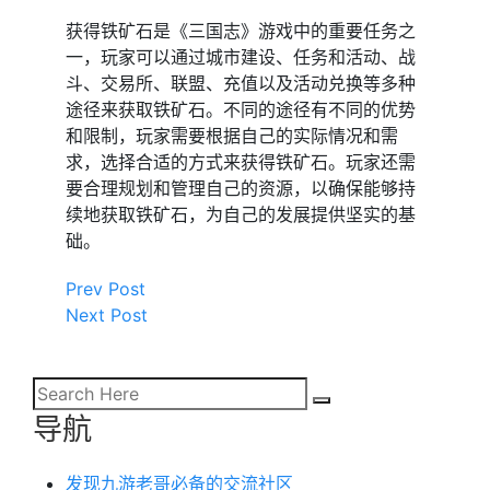
获得铁矿石是《三国志》游戏中的重要任务之
一，玩家可以通过城市建设、任务和活动、战
斗、交易所、联盟、充值以及活动兑换等多种
途径来获取铁矿石。不同的途径有不同的优势
和限制，玩家需要根据自己的实际情况和需
求，选择合适的方式来获得铁矿石。玩家还需
要合理规划和管理自己的资源，以确保能够持
续地获取铁矿石，为自己的发展提供坚实的基
础。
Prev Post
Next Post
导航
发现九游老哥必备的交流社区